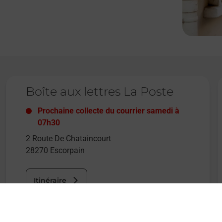
Le lien s'ouvre dans un nouvel onglet
L
Boîte aux lettres La Poste
Prochaine collecte du courrier
samedi
à
07h30
2 Route De Chataincourt
28270
Escorpain
Itinéraire