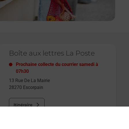
e lien s'ouvre dans un nouvel onglet
Boîte aux lettres La Poste
Prochaine collecte du courrier
samedi
à
07h30
13 Rue De La Mairie
28270
Escorpain
Itinéraire