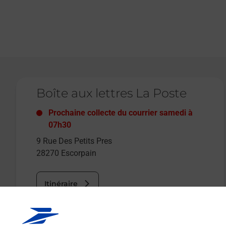
Le lien s'ouvre dans un nouvel onglet
Boîte aux lettres La Poste
Prochaine collecte du courrier
samedi
à
07h30
9 Rue Des Petits Pres
28270
Escorpain
Itinéraire
Le lien s'ouvre dans un nouvel onglet