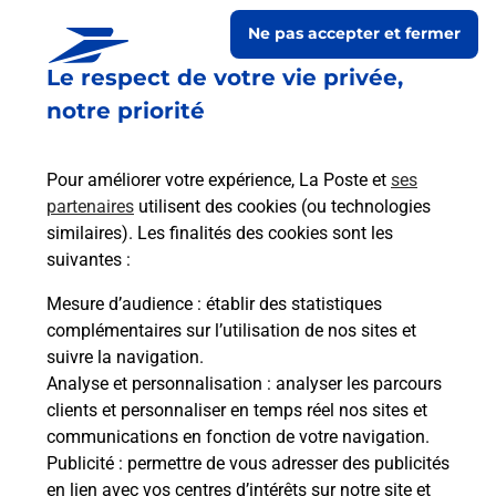
Ne pas accepter et fermer
Le respect de votre vie privée,
notre priorité
Pour améliorer votre expérience, La Poste et
ses
partenaires
utilisent des cookies (ou technologies
similaires). Les finalités des cookies sont les
Le lien s'ouvre dans un nouvel onglet
suivantes :
Boîte aux lettres La Poste
Mesure d’audience
: établir des statistiques
Prochaine collecte du courrier
lundi
à
10h00
complémentaires sur l’utilisation de nos sites et
suivre la navigation.
1 Rue Des Tilleuls
Analyse et personnalisation
: analyser les parcours
28330
Coudray Au Perche
clients et personnaliser en temps réel nos sites et
communications en fonction de votre navigation.
Itinéraire
Publicité
: permettre de vous adresser des publicités
en lien avec vos centres d’intérêts sur notre site et