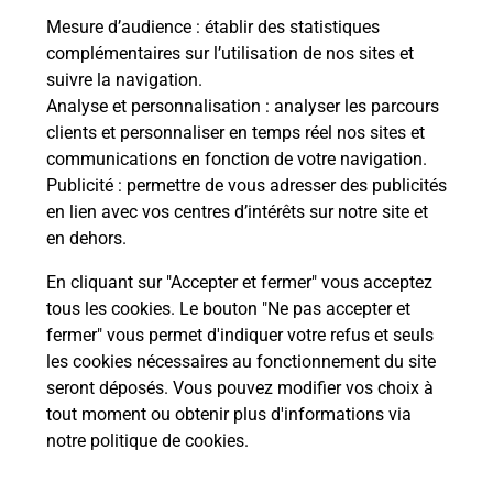
Mesure d’audience
: établir des statistiques
complémentaires sur l’utilisation de nos sites et
Le lien s'ouvre dans un nouvel onglet
suivre la navigation.
Boîte aux lettres La Poste
Analyse et personnalisation
: analyser les parcours
Prochaine collecte du courrier
lundi
à
08h00
clients et personnaliser en temps réel nos sites et
communications en fonction de votre navigation.
35 Rue Fontaine Bouillant
Publicité
: permettre de vous adresser des publicités
28300
Champhol
en lien avec vos centres d’intérêts sur notre site et
en dehors.
Itinéraire
En cliquant sur "Accepter et fermer" vous acceptez
tous les cookies. Le bouton "Ne pas accepter et
fermer" vous permet d'indiquer votre refus et seuls
Localiser
Liste Boîtes aux lettres
Eure-et-Loir
Champhol
les cookies nécessaires au fonctionnement du site
seront déposés. Vous pouvez modifier vos choix à
tout moment ou obtenir plus d'informations via
notre politique de cookies
.
Plan du site