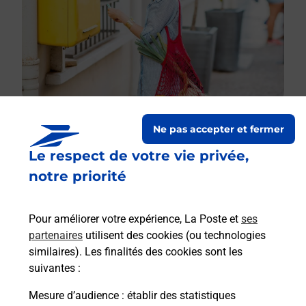
Ne pas accepter et fermer
Le respect de votre vie privée,
Le lien s'ouvre dans un nouvel onglet
Boîte aux lettres La Poste
notre priorité
Prochaine collecte du courrier
samedi
à
09h00
Pour améliorer votre expérience, La Poste et
ses
11 Rue De La Republique
partenaires
utilisent des cookies (ou technologies
28300
Challet
similaires). Les finalités des cookies sont les
suivantes :
Itinéraire
Mesure d’audience
: établir des statistiques