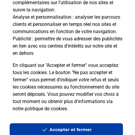
complémentaires sur l’utilisation de nos sites et
Le lien s'ouvre dans un nouvel onglet
suivre la navigation.
Boîte aux lettres La Poste
Analyse et personnalisation
: analyser les parcours
Prochaine collecte du courrier
samedi
à
09h00
clients et personnaliser en temps réel nos sites et
communications en fonction de votre navigation.
2 Rue De L Europe
Publicité
: permettre de vous adresser des publicités
28300
Challet
en lien avec vos centres d’intérêts sur notre site et
en dehors.
Itinéraire
En cliquant sur "Accepter et fermer" vous acceptez
tous les cookies. Le bouton "Ne pas accepter et
fermer" vous permet d'indiquer votre refus et seuls
Localiser
Liste Boîtes aux lettres
Eure-et-Loir
Challet
les cookies nécessaires au fonctionnement du site
seront déposés. Vous pouvez modifier vos choix à
tout moment ou obtenir plus d'informations via
notre politique de cookies
.
Plan du site
Accessibilité : partiellement conforme
Accepter et fermer