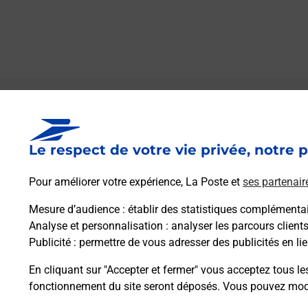
Le lien s'ouvre dans un nouvel onglet
Boîte aux lettres La Poste
Le respect de votre vie privée, notre p
Prochaine collecte du courrier
lundi
à
09h00
5 Place Albert Francois
Pour améliorer votre expérience, La Poste et
ses partenair
28500
Boissy En Drouais
Mesure d’audience
: établir des statistiques complémentair
Analyse et personnalisation
: analyser les parcours client
Itinéraire
Publicité
: permettre de vous adresser des publicités en lie
En cliquant sur "Accepter et fermer" vous acceptez tous le
fonctionnement du site seront déposés. Vous pouvez modi