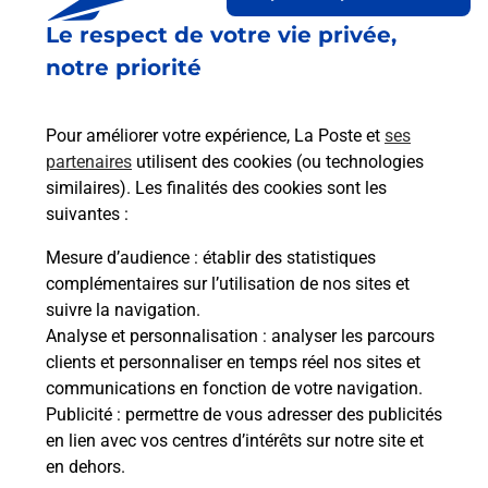
Le lien s'ouvre dans un nouvel onglet
Le respect de votre vie privée,
Boîte aux lettres La Poste
notre priorité
Collecte du courrier aujourd'hui à
08h30
1 Passage Du Jeu Paume
Pour améliorer votre expérience, La Poste et
ses
28700
Beville Le Comte
partenaires
utilisent des cookies (ou technologies
similaires). Les finalités des cookies sont les
Itinéraire
suivantes :
Mesure d’audience
: établir des statistiques
Le lien s'ouvre dans un nouvel onglet
complémentaires sur l’utilisation de nos sites et
Boîte aux lettres La Poste
suivre la navigation.
Analyse et personnalisation
: analyser les parcours
Collecte du courrier aujourd'hui à
08h30
clients et personnaliser en temps réel nos sites et
1 Rue De La Bretache
communications en fonction de votre navigation.
28700
Beville Le Comte
Publicité
: permettre de vous adresser des publicités
en lien avec vos centres d’intérêts sur notre site et
Itinéraire
en dehors.