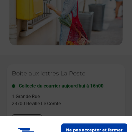
Le lien s'ouvre dans un nouvel onglet
Boîte aux lettres La Poste
Collecte du courrier aujourd'hui à
16h00
1 Grande Rue
28700
Beville Le Comte
Itinéraire
Ne pas accepter et fermer