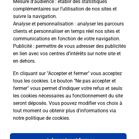
Mesure d’audience
: établir des statistiques
complémentaires sur l’utilisation de nos sites et
Le lien s'ouvre dans un nouvel onglet
suivre la navigation.
Boîte aux lettres La Poste
Analyse et personnalisation
: analyser les parcours
Prochaine collecte du courrier
mardi
à
07h30
clients et personnaliser en temps réel nos sites et
communications en fonction de votre navigation.
1 Rue De La Torche
Publicité
: permettre de vous adresser des publicités
28630
Barjouville
en lien avec vos centres d’intérêts sur notre site et
en dehors.
Itinéraire
En cliquant sur "Accepter et fermer" vous acceptez
tous les cookies. Le bouton "Ne pas accepter et
fermer" vous permet d'indiquer votre refus et seuls
Localiser
Liste Boîtes aux lettres
Eure-et-Loir
Barjouville
les cookies nécessaires au fonctionnement du site
seront déposés. Vous pouvez modifier vos choix à
tout moment ou obtenir plus d'informations via
notre politique de cookies
.
Plan du site