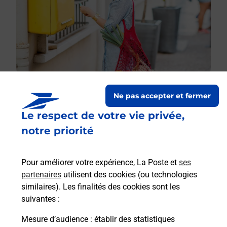
Ne pas accepter et fermer
Le respect de votre vie privée,
Le lien s'ouvre dans un nouvel onglet
Boîte aux lettres La Poste
notre priorité
Prochaine collecte du courrier
lundi
à
09h00
Pour améliorer votre expérience, La Poste et
ses
4 Retolu
partenaires
utilisent des cookies (ou technologies
91890
Videlles
similaires). Les finalités des cookies sont les
suivantes :
Itinéraire
Mesure d’audience
: établir des statistiques