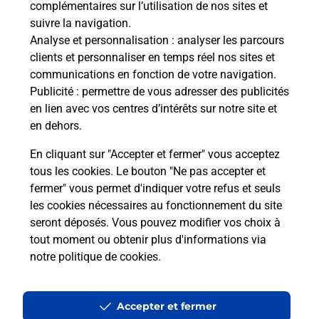
complémentaires sur l’utilisation de nos sites et
Le lien s'ouvre dans un nouvel onglet
suivre la navigation.
Boîte aux lettres La Poste
Analyse et personnalisation
: analyser les parcours
Prochaine collecte du courrier
lundi
à
09h00
clients et personnaliser en temps réel nos sites et
communications en fonction de votre navigation.
1 Rue De La Croix Boissee
Publicité
: permettre de vous adresser des publicités
91890
Videlles
en lien avec vos centres d’intérêts sur notre site et
en dehors.
Itinéraire
En cliquant sur "Accepter et fermer" vous acceptez
tous les cookies. Le bouton "Ne pas accepter et
fermer" vous permet d'indiquer votre refus et seuls
Localiser
Liste Boîtes aux lettres
Essonne
Videlles
les cookies nécessaires au fonctionnement du site
seront déposés. Vous pouvez modifier vos choix à
tout moment ou obtenir plus d'informations via
notre politique de cookies
.
Plan du site
Accessibilité : partiellement conforme
Accepter et fermer