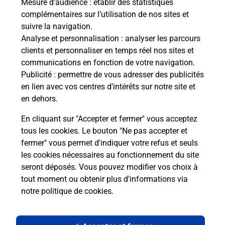
Mesure d’audience
: établir des statistiques
complémentaires sur l’utilisation de nos sites et
Le lien s'ouvre dans un nouvel onglet
suivre la navigation.
Boîte aux Lettres La Poste
Analyse et personnalisation
: analyser les parcours
Prochaine collecte du courrier
lundi
à
09h00
clients et personnaliser en temps réel nos sites et
communications en fonction de votre navigation.
6 Rue De Corbeil
Publicité
: permettre de vous adresser des publicités
91840
Soisy Sur Ecole
en lien avec vos centres d’intérêts sur notre site et
en dehors.
Itinéraire
En cliquant sur "Accepter et fermer" vous acceptez
tous les cookies. Le bouton "Ne pas accepter et
fermer" vous permet d'indiquer votre refus et seuls
Localiser
Liste Boîtes aux lettres
Essonne
Soisy Sur Ecole
les cookies nécessaires au fonctionnement du site
seront déposés. Vous pouvez modifier vos choix à
tout moment ou obtenir plus d'informations via
notre politique de cookies
.
Plan du site