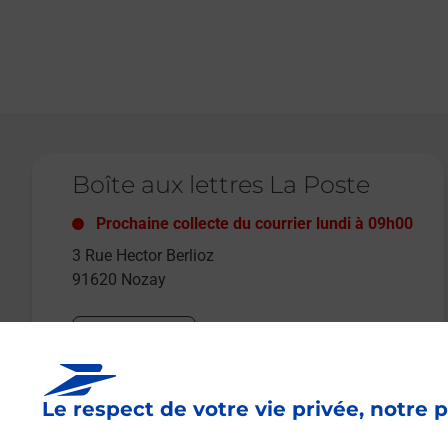
Le lien s'ouvre dans un nouvel onglet
Boîte aux lettres La Poste
Prochaine collecte du courrier
lundi
à
09h00
3 Rue Hector Berlioz
91620
Nozay
Itinéraire
Le respect de votre vie privée, notre p
Le lien s'ouvre dans un nouvel onglet
Boîte aux lettres La Poste