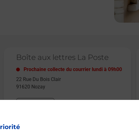
Le lien s'ouvre dans un nouvel onglet
L
Boîte aux lettres La Poste
Prochaine collecte du courrier
lundi
à
09h00
22 Rue Du Bois Clair
91620
Nozay
Itinéraire
riorité