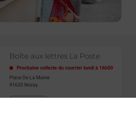
e lien s'ouvre dans un nouvel onglet
Boîte aux lettres La Poste
Prochaine collecte du courrier
lundi
à
16h00
Place De La Mairie
91620
Nozay
Itinéraire