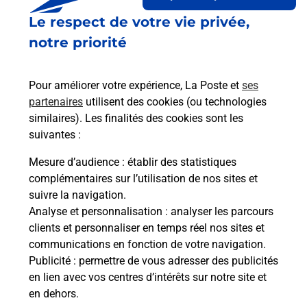
Le lien s'ouvre dans un nouvel onglet
Le respect de votre vie privée,
Boîte aux lettres La Poste
notre priorité
Collecte du courrier aujourd'hui à
09h00
4 Rue De La Mairie
Pour améliorer votre expérience, La Poste et
ses
91540
Fontenay Le Vicomte
partenaires
utilisent des cookies (ou technologies
similaires). Les finalités des cookies sont les
Itinéraire
suivantes :
Mesure d’audience
: établir des statistiques
Le lien s'ouvre dans un nouvel onglet
complémentaires sur l’utilisation de nos sites et
Boîte aux lettres La Poste
suivre la navigation.
Analyse et personnalisation
: analyser les parcours
Collecte du courrier aujourd'hui à
09h00
clients et personnaliser en temps réel nos sites et
14 Grande Rue
communications en fonction de votre navigation.
91540
Fontenay Le Vicomte
Publicité
: permettre de vous adresser des publicités
en lien avec vos centres d’intérêts sur notre site et
Itinéraire
en dehors.