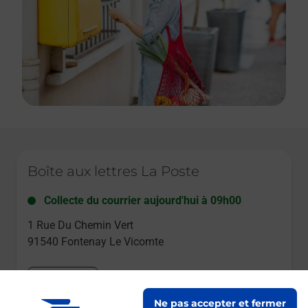
Le lien s'ouvre dans un nouvel onglet
Boîte aux lettres La Poste
Collecte du courrier aujourd'hui à
09h00
1 Rue Du Chemin Vert
91540
Fontenay Le Vicomte
Itinéraire
Ne pas accepter et fermer