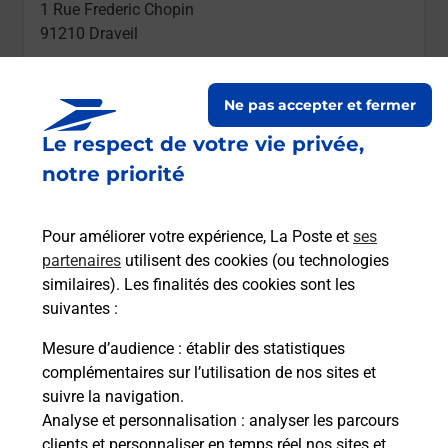
1 Rue Frederic Chopin
91210
Draveil
Itinéraire
Ne pas accepter et fermer
Le respect de votre vie privée,
Le lien s'ouvre dans un nouvel onglet
Boîte aux Lettres La Poste
notre priorité
Prochaine collecte du courrier
lundi
à
16h30
Pour améliorer votre expérience, La Poste et
ses
3 Rue Du Docteur Francois
partenaires
utilisent des cookies (ou technologies
91210
Draveil
similaires). Les finalités des cookies sont les
suivantes :
Itinéraire
Mesure d’audience
: établir des statistiques
complémentaires sur l’utilisation de nos sites et
Le lien s'ouvre dans un nouvel onglet
suivre la navigation.
Boîte aux Lettres La Poste
Analyse et personnalisation
: analyser les parcours
Prochaine collecte du courrier
lundi
à
09h00
clients et personnaliser en temps réel nos sites et