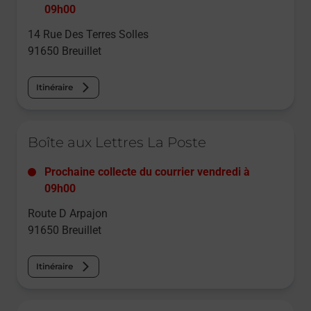
09h00
14 Rue Des Terres Solles
91650
Breuillet
Itinéraire
Le lien s'ouvre dans un nouvel onglet
Boîte aux Lettres La Poste
Prochaine collecte du courrier
vendredi
à
09h00
Route D Arpajon
91650
Breuillet
Itinéraire
Le lien s'ouvre dans un nouvel onglet