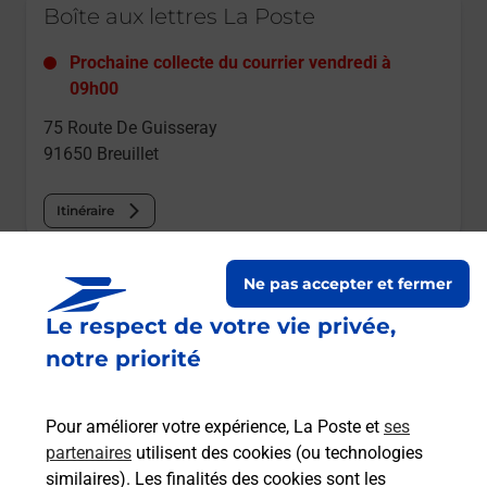
Boîte aux lettres La Poste
Prochaine collecte du courrier
vendredi
à
09h00
75 Route De Guisseray
91650
Breuillet
Itinéraire
Le lien s'ouvre dans un nouvel onglet
Ne pas accepter et fermer
Boîte aux lettres La Poste
Le respect de votre vie privée,
Prochaine collecte du courrier
vendredi
à
notre priorité
09h00
9 Rue De La Savalerie
Pour améliorer votre expérience, La Poste et
ses
91650
Breuillet
partenaires
utilisent des cookies (ou technologies
similaires). Les finalités des cookies sont les