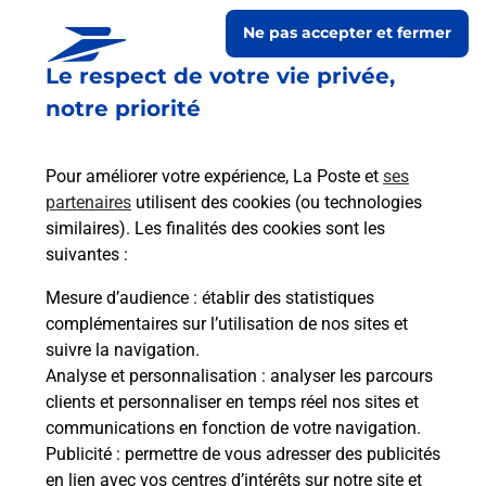
Ne pas accepter et fermer
Le respect de votre vie privée,
notre priorité
Pour améliorer votre expérience, La Poste et
ses
partenaires
utilisent des cookies (ou technologies
similaires). Les finalités des cookies sont les
Le lien s'ouvre dans un nouvel onglet
suivantes :
Boîte aux lettres La Poste
Mesure d’audience
: établir des statistiques
Collecte du courrier aujourd'hui à
09h00
complémentaires sur l’utilisation de nos sites et
suivre la navigation.
8 Place Du General Leclerc
Analyse et personnalisation
: analyser les parcours
91580
Auvers Saint Georges
clients et personnaliser en temps réel nos sites et
communications en fonction de votre navigation.
Itinéraire
Publicité
: permettre de vous adresser des publicités
en lien avec vos centres d’intérêts sur notre site et