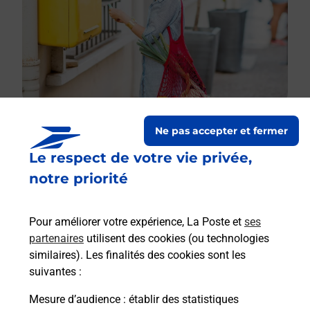
Ne pas accepter et fermer
Le respect de votre vie privée,
Le lien s'ouvre dans un nouvel onglet
Boîte aux lettres La Poste
notre priorité
Prochaine collecte du courrier
lundi
à
13h30
Pour améliorer votre expérience, La Poste et
ses
Place De L Eglise
partenaires
utilisent des cookies (ou technologies
26560
Sederon
similaires). Les finalités des cookies sont les
suivantes :
Itinéraire
Mesure d’audience
: établir des statistiques