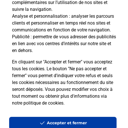
complémentaires sur l’utilisation de nos sites et
Le lien s'ouvre dans un nouvel onglet
suivre la navigation.
Boîte aux Lettres La Poste
Analyse et personnalisation
: analyser les parcours
Prochaine collecte du courrier
lundi
à
09h00
clients et personnaliser en temps réel nos sites et
communications en fonction de votre navigation.
1 Place Du Grand Lavoir
Publicité
: permettre de vous adresser des publicités
26560
Sederon
en lien avec vos centres d’intérêts sur notre site et
en dehors.
Itinéraire
En cliquant sur "Accepter et fermer" vous acceptez
tous les cookies. Le bouton "Ne pas accepter et
fermer" vous permet d'indiquer votre refus et seuls
Localiser
Liste Boîtes aux lettres
Drôme
Sederon
les cookies nécessaires au fonctionnement du site
seront déposés. Vous pouvez modifier vos choix à
tout moment ou obtenir plus d'informations via
notre politique de cookies
.
Plan du site
Accessibilité : partiellement conforme
Accepter et fermer