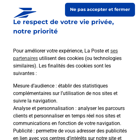
Ne pas accepter et fermer
Le respect de votre vie privée,
notre priorité
Pour améliorer votre expérience, La Poste et
ses
partenaires
utilisent des cookies (ou technologies
similaires). Les finalités des cookies sont les
Le lien s'ouvre dans un nouvel onglet
suivantes :
Boîte aux lettres La Poste
Mesure d’audience
: établir des statistiques
Collecte du courrier aujourd'hui à
09h00
complémentaires sur l’utilisation de nos sites et
suivre la navigation.
Chemin De Saint Roman
Analyse et personnalisation
: analyser les parcours
26170
Saint Auban Sur L Ouveze
clients et personnaliser en temps réel nos sites et
communications en fonction de votre navigation.
Itinéraire
Publicité
: permettre de vous adresser des publicités
en lien avec vos centres d’intérêts sur notre site et