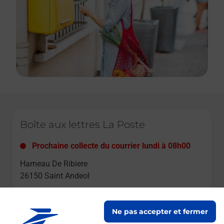
Le lien s'ouvre dans un nouvel onglet
Boîte aux lettres La Poste
Prochaine collecte du courrier
lundi
à
08h00
Hameau De Ribiere
26150
Saint Andeol
Itinéraire
Ne pas accepter et fermer