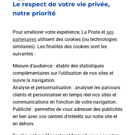
Le respect de votre vie privée,
Le lien s'ouvre dans un nouvel onglet
Boîte aux lettres La Poste
notre priorité
Prochaine collecte du courrier
lundi
à
08h00
Pour améliorer votre expérience, La Poste et
ses
Le Village
partenaires
utilisent des cookies (ou technologies
26150
Saint Andeol
similaires). Les finalités des cookies sont les
suivantes :
Itinéraire
Mesure d’audience
: établir des statistiques
complémentaires sur l’utilisation de nos sites et
Le lien s'ouvre dans un nouvel onglet
suivre la navigation.
Boîte aux lettres La Poste
Analyse et personnalisation
: analyser les parcours
Prochaine collecte du courrier
lundi
à
08h00
clients et personnaliser en temps réel nos sites et
communications en fonction de votre navigation.
Hameau Saint Etienne
Publicité
: permettre de vous adresser des publicités
26150
Saint Andeol
en lien avec vos centres d’intérêts sur notre site et
en dehors.
Itinéraire