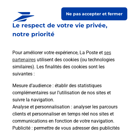
Le lien s'ouvre dans un nouvel onglet
Ne pas accepter et fermer
Boîte aux lettres La Poste
Le respect de votre vie privée,
Prochaine collecte du courrier
vendredi
à
notre priorité
08h00
Route Des Gorges
Pour améliorer votre expérience, La Poste et
ses
26400
Ombleze
partenaires
utilisent des cookies (ou technologies
similaires). Les finalités des cookies sont les
Itinéraire
suivantes :
Mesure d’audience
: établir des statistiques
Le lien s'ouvre dans un nouvel onglet
complémentaires sur l’utilisation de nos sites et
Boîte aux Lettres La Poste
suivre la navigation.
Prochaine collecte du courrier
vendredi
à
Analyse et personnalisation
: analyser les parcours
08h00
clients et personnaliser en temps réel nos sites et
communications en fonction de votre navigation.
31 Route D Ansage
Publicité
: permettre de vous adresser des publicités
26400
Ombleze