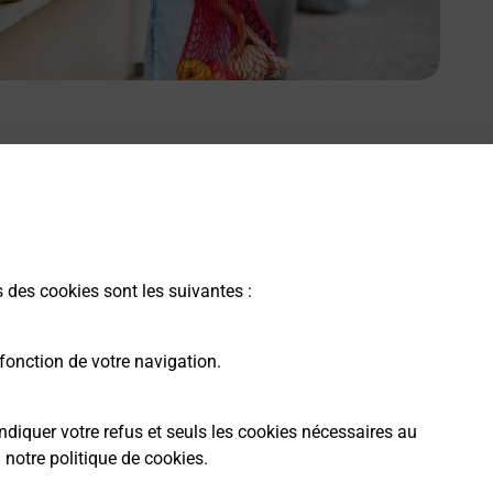
e lien s'ouvre dans un nouvel onglet
Boîte aux lettres La Poste
Collecte du courrier aujourd'hui à
11h00
15 Rue Fortune Jacquier
s des cookies sont les suivantes :
26740
Montboucher Sur Jabron
fonction de votre navigation.
Itinéraire
ndiquer votre refus et seuls les cookies nécessaires au
a
notre politique de cookies
.