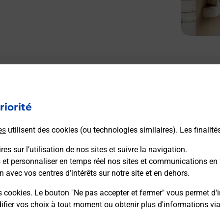
Le lien s'ouvre dans un nouvel onglet
L
Boîte aux lettres La Poste
riorité
Prochaine collecte du courrier
lundi
à
08h30
50 Route De Montelimar
es
utilisent des cookies (ou technologies similaires). Les finalité
26740
Montboucher Sur Jabron
es sur l’utilisation de nos sites et suivre la navigation.
s et personnaliser en temps réel nos sites et communications en 
Itinéraire
n avec vos centres d’intérêts sur notre site et en dehors.
s cookies. Le bouton "Ne pas accepter et fermer" vous permet d'i
fier vos choix à tout moment ou obtenir plus d'informations vi