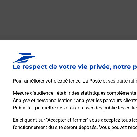
Le lien s'ouvre dans un nouvel onglet
Boîte aux lettres La Poste
Le respect de votre vie privée, notre p
Prochaine collecte du courrier
lundi
à
08h30
25 Rue Du Bondonneau
Pour améliorer votre expérience, La Poste et
ses partenair
26740
Montboucher Sur Jabron
Mesure d’audience
: établir des statistiques complémentair
Analyse et personnalisation
: analyser les parcours client
Itinéraire
Publicité
: permettre de vous adresser des publicités en lie
En cliquant sur "Accepter et fermer" vous acceptez tous le
fonctionnement du site seront déposés. Vous pouvez modi