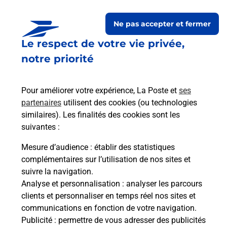
Le lien s'ouvre dans un nouvel onglet
Ne pas accepter et fermer
Boîte aux Lettres La Poste
Le respect de votre vie privée,
Prochaine collecte du courrier
vendredi
à
notre priorité
08h00
Route Du Village
Pour améliorer votre expérience, La Poste et
ses
26150
Marignac En Diois
partenaires
utilisent des cookies (ou technologies
similaires). Les finalités des cookies sont les
Itinéraire
suivantes :
Mesure d’audience
: établir des statistiques
Le lien s'ouvre dans un nouvel onglet
complémentaires sur l’utilisation de nos sites et
Boîte aux lettres La Poste
suivre la navigation.
Prochaine collecte du courrier
vendredi
à
Analyse et personnalisation
: analyser les parcours
08h00
clients et personnaliser en temps réel nos sites et
communications en fonction de votre navigation.
Route De La Rollandiere
Publicité
: permettre de vous adresser des publicités
26150
Marignac En Diois