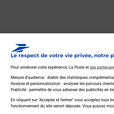
Le lien s'ouvre dans un nouvel onglet
Boîte aux lettres La Poste
Le respect de votre vie privée, notre p
Prochaine collecte du courrier
lundi
à
10h00
40 Place Du Champ De Mars
Pour améliorer votre expérience, La Poste et
ses partenair
26260
Marges
Mesure d’audience
: établir des statistiques complémentair
Analyse et personnalisation
: analyser les parcours client
Itinéraire
Publicité
: permettre de vous adresser des publicités en lie
En cliquant sur "Accepter et fermer" vous acceptez tous le
fonctionnement du site seront déposés. Vous pouvez modi