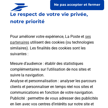
Ne pas accepter et fermer
Le respect de votre vie privée,
notre priorité
Pour améliorer votre expérience, La Poste et
ses
partenaires
utilisent des cookies (ou technologies
similaires). Les finalités des cookies sont les
suivantes :
Le lien s'ouvre dans un nouvel onglet
Boîte aux Lettres La Poste
Mesure d’audience
: établir des statistiques
complémentaires sur l’utilisation de nos sites et
Collecte du courrier aujourd'hui à
08h00
suivre la navigation.
Le Village
Analyse et personnalisation
: analyser les parcours
26110
Les Pilles
clients et personnaliser en temps réel nos sites et
communications en fonction de votre navigation.
Itinéraire
Publicité
: permettre de vous adresser des publicités
en lien avec vos centres d’intérêts sur notre site et