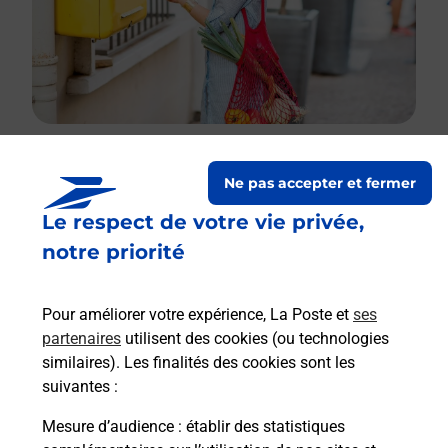
Ne pas accepter et fermer
Le lien s'ouvre dans un nouvel onglet
Boîte aux lettres La Poste
Le respect de votre vie privée,
notre priorité
Prochaine collecte du courrier
vendredi
à
08h00
Pour améliorer votre expérience, La Poste et
ses
Rue Brunelle
partenaires
utilisent des cookies (ou technologies
26400
Eurre
similaires). Les finalités des cookies sont les
suivantes :
Itinéraire
Mesure d’audience
: établir des statistiques