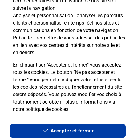
complémentaires sur l’utilisation de nos sites et
Le lien s'ouvre dans un nouvel onglet
suivre la navigation.
Boîte aux Lettres La Poste
Analyse et personnalisation
: analyser les parcours
Collecte du courrier aujourd'hui à
14h00
clients et personnaliser en temps réel nos sites et
communications en fonction de votre navigation.
42 Chemin De Bergere
Publicité
: permettre de vous adresser des publicités
26400
Eurre
en lien avec vos centres d’intérêts sur notre site et
en dehors.
Itinéraire
En cliquant sur "Accepter et fermer" vous acceptez
tous les cookies. Le bouton "Ne pas accepter et
fermer" vous permet d'indiquer votre refus et seuls
Localiser
Liste Boîtes aux lettres
Drôme
Eurre
les cookies nécessaires au fonctionnement du site
seront déposés. Vous pouvez modifier vos choix à
tout moment ou obtenir plus d'informations via
notre politique de cookies
.
Plan du site
Accessibilité : partiellement conforme
Accepter et fermer