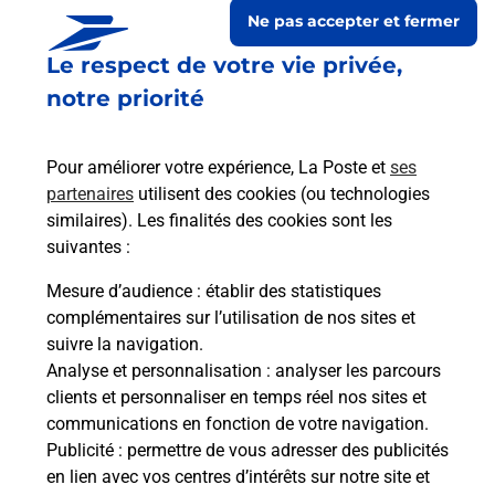
Ne pas accepter et fermer
Le respect de votre vie privée,
notre priorité
Pour améliorer votre expérience, La Poste et
ses
partenaires
utilisent des cookies (ou technologies
similaires). Les finalités des cookies sont les
suivantes :
Le lien s'ouvre dans un nouvel onglet
Boîte aux lettres La Poste
Mesure d’audience
: établir des statistiques
complémentaires sur l’utilisation de nos sites et
Collecte du courrier aujourd'hui à
08h00
suivre la navigation.
Rue Du 22 Juin 1944
Analyse et personnalisation
: analyser les parcours
26120
Combovin
clients et personnaliser en temps réel nos sites et
communications en fonction de votre navigation.
Itinéraire
Publicité
: permettre de vous adresser des publicités
en lien avec vos centres d’intérêts sur notre site et