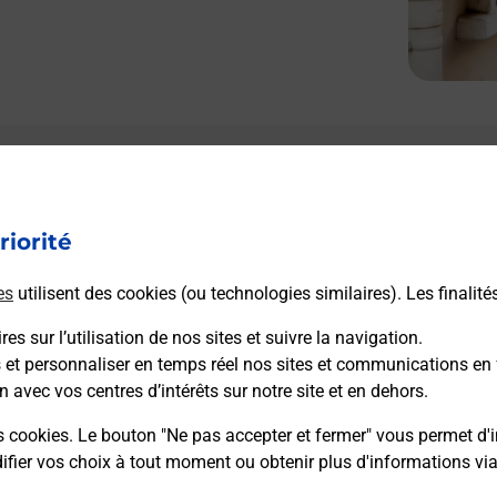
Le lien s'ouvre dans un nouvel onglet
Boîte aux lettres La Poste
riorité
Prochaine collecte du courrier
lundi
à
08h00
5 Route De Suze La Rousse
es
utilisent des cookies (ou technologies similaires). Les finalité
26790
Bouchet
es sur l’utilisation de nos sites et suivre la navigation.
s et personnaliser en temps réel nos sites et communications en 
Itinéraire
n avec vos centres d’intérêts sur notre site et en dehors.
s cookies. Le bouton "Ne pas accepter et fermer" vous permet d'i
fier vos choix à tout moment ou obtenir plus d'informations vi