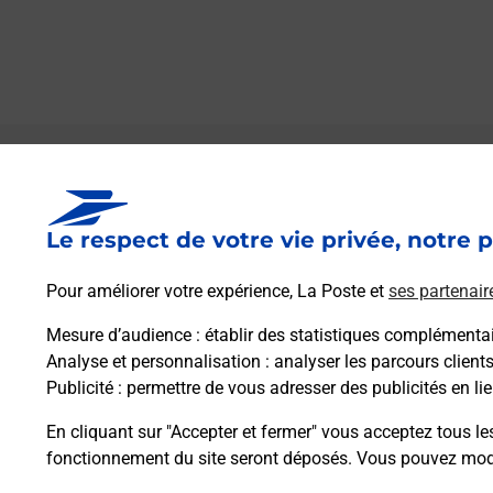
Le lien s'ouvre dans un nouvel onglet
Boîte aux lettres La Poste
Le respect de votre vie privée, notre p
Prochaine collecte du courrier
lundi
à
08h00
Place Des Commerces
Pour améliorer votre expérience, La Poste et
ses partenair
26790
Bouchet
Mesure d’audience
: établir des statistiques complémentair
Analyse et personnalisation
: analyser les parcours client
Itinéraire
Publicité
: permettre de vous adresser des publicités en lie
En cliquant sur "Accepter et fermer" vous acceptez tous le
fonctionnement du site seront déposés. Vous pouvez modi