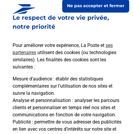
Ne pas accepter et fermer
Le respect de votre vie privée,
notre priorité
Pour améliorer votre expérience, La Poste et
ses
partenaires
utilisent des cookies (ou technologies
similaires). Les finalités des cookies sont les
suivantes :
Le lien s'ouvre dans un nouvel onglet
Boîte aux lettres La Poste
Mesure d’audience
: établir des statistiques
complémentaires sur l’utilisation de nos sites et
Collecte du courrier aujourd'hui à
09h00
suivre la navigation.
1 Route Du Col De Vote
Analyse et personnalisation
: analyser les parcours
26170
Benivay Ollon
clients et personnaliser en temps réel nos sites et
communications en fonction de votre navigation.
Itinéraire
Publicité
: permettre de vous adresser des publicités
en lien avec vos centres d’intérêts sur notre site et