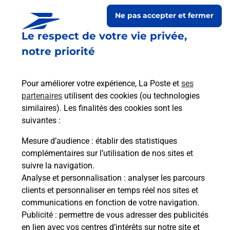
Ne pas accepter et fermer
Le respect de votre vie privée,
notre priorité
Pour améliorer votre expérience, La Poste et
ses
partenaires
utilisent des cookies (ou technologies
similaires). Les finalités des cookies sont les
Le lien s'ouvre dans un nouvel onglet
suivantes :
Boîte aux lettres La Poste
Mesure d’audience
: établir des statistiques
Prochaine collecte du courrier
jeudi
à
14h00
complémentaires sur l’utilisation de nos sites et
suivre la navigation.
2 Route De Suze
Analyse et personnalisation
: analyser les parcours
26400
Beaufort Sur Gervanne
clients et personnaliser en temps réel nos sites et
communications en fonction de votre navigation.
Itinéraire
Publicité
: permettre de vous adresser des publicités
en lien avec vos centres d’intérêts sur notre site et