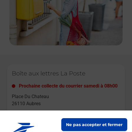
Le lien s'ouvre dans un nouvel onglet
Boîte aux lettres La Poste
Prochaine collecte du courrier
samedi
à
08h00
Place Du Chateau
26110
Aubres
Itinéraire
Ne pas accepter et fermer