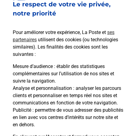
Le respect de votre vie privée,
Le lien s'ouvre dans un nouvel onglet
Boîte aux lettres La Poste
notre priorité
Prochaine collecte du courrier
samedi
à
08h00
Pour améliorer votre expérience, La Poste et
ses
Impasse Du Camping
partenaires
utilisent des cookies (ou technologies
26110
Aubres
similaires). Les finalités des cookies sont les
suivantes :
Itinéraire
Mesure d’audience
: établir des statistiques
complémentaires sur l’utilisation de nos sites et
Le lien s'ouvre dans un nouvel onglet
suivre la navigation.
Boîte aux lettres La Poste
Analyse et personnalisation
: analyser les parcours
Prochaine collecte du courrier
samedi
à
08h00
clients et personnaliser en temps réel nos sites et
communications en fonction de votre navigation.
Place Du Mopas
Publicité
: permettre de vous adresser des publicités
26110
Aubres
en lien avec vos centres d’intérêts sur notre site et
en dehors.
Itinéraire