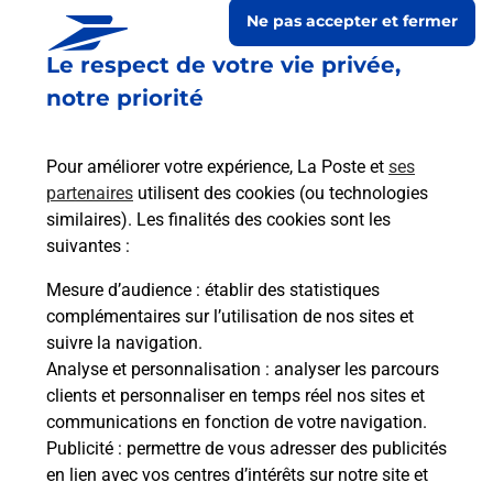
Ne pas accepter et fermer
Le respect de votre vie privée,
notre priorité
Pour améliorer votre expérience, La Poste et
ses
partenaires
utilisent des cookies (ou technologies
similaires). Les finalités des cookies sont les
suivantes :
Le lien s'ouvre dans un nouvel onglet
Boîte aux lettres La Poste
Mesure d’audience
: établir des statistiques
complémentaires sur l’utilisation de nos sites et
Collecte du courrier aujourd'hui à
08h00
suivre la navigation.
2 Grande Rue
Analyse et personnalisation
: analyser les parcours
25640
Villers Grelot
clients et personnaliser en temps réel nos sites et
communications en fonction de votre navigation.
Itinéraire
Publicité
: permettre de vous adresser des publicités
en lien avec vos centres d’intérêts sur notre site et