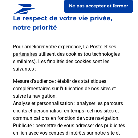
Ne pas accepter et fermer
Le respect de votre vie privée,
notre priorité
Pour améliorer votre expérience, La Poste et
ses
partenaires
utilisent des cookies (ou technologies
similaires). Les finalités des cookies sont les
suivantes :
Le lien s'ouvre dans un nouvel onglet
Boîte aux lettres La Poste
Mesure d’audience
: établir des statistiques
complémentaires sur l’utilisation de nos sites et
Prochaine collecte du courrier
lundi
à
08h00
suivre la navigation.
1 Rue De Pouligney
Analyse et personnalisation
: analyser les parcours
25640
Vennans
clients et personnaliser en temps réel nos sites et
communications en fonction de votre navigation.
Itinéraire
Publicité
: permettre de vous adresser des publicités
en lien avec vos centres d’intérêts sur notre site et