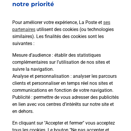
Boîte aux lettres La Poste
notre priorité
Collecte du courrier aujourd'hui à
08h00
Pour améliorer votre expérience, La Poste et
ses
18 Rue De L Ecole
partenaires
utilisent des cookies (ou technologies
25220
Vaire
similaires). Les finalités des cookies sont les
suivantes :
Itinéraire
Mesure d’audience
: établir des statistiques
complémentaires sur l’utilisation de nos sites et
Le lien s'ouvre dans un nouvel onglet
suivre la navigation.
Boîte aux Lettres La Poste
Analyse et personnalisation
: analyser les parcours
Collecte du courrier aujourd'hui à
08h00
clients et personnaliser en temps réel nos sites et
communications en fonction de votre navigation.
Rue De La Mairie
Publicité
: permettre de vous adresser des publicités
25220
Vaire
en lien avec vos centres d’intérêts sur notre site et
en dehors.
Itinéraire
En cliquant sur "Accepter et fermer" vous acceptez
tous les cookies. Le bouton "Ne pas accepter et