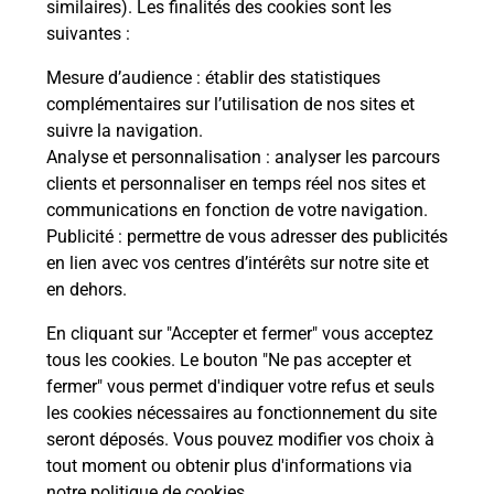
similaires). Les finalités des cookies sont les
Itinéraire
suivantes :
Mesure d’audience
: établir des statistiques
Le lien s'ouvre dans un nouvel onglet
complémentaires sur l’utilisation de nos sites et
Boîte aux Lettres La Poste
suivre la navigation.
Prochaine collecte du courrier
vendredi
à
Analyse et personnalisation
: analyser les parcours
08h00
clients et personnaliser en temps réel nos sites et
communications en fonction de votre navigation.
70 Rue Des Egraffeux
Publicité
: permettre de vous adresser des publicités
25220
Thise
en lien avec vos centres d’intérêts sur notre site et
en dehors.
Itinéraire
En cliquant sur "Accepter et fermer" vous acceptez
tous les cookies. Le bouton "Ne pas accepter et
fermer" vous permet d'indiquer votre refus et seuls
Localiser
Liste Boîtes aux lettres
Doubs
Thise
les cookies nécessaires au fonctionnement du site
seront déposés. Vous pouvez modifier vos choix à
tout moment ou obtenir plus d'informations via
notre politique de cookies
.