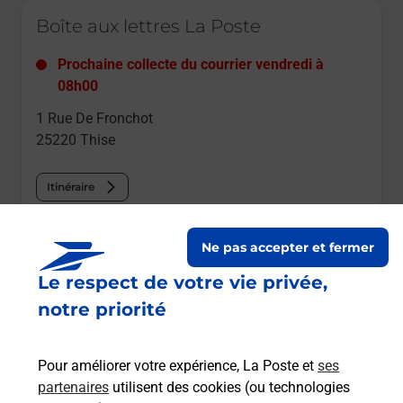
Le lien s'ouvre dans un nouvel onglet
Boîte aux lettres La Poste
Prochaine collecte du courrier
vendredi
à
08h00
1 Rue De Fronchot
25220
Thise
Itinéraire
Le lien s'ouvre dans un nouvel onglet
Ne pas accepter et fermer
Boîte aux lettres La Poste
Le respect de votre vie privée,
Prochaine collecte du courrier
vendredi
à
notre priorité
14h00
36 Rue De Besancon
Pour améliorer votre expérience, La Poste et
ses
25220
Thise
partenaires
utilisent des cookies (ou technologies