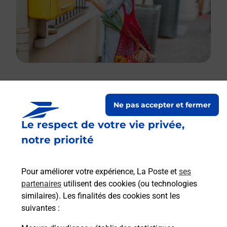
Le lien s'ouvre dans un nouvel onglet
Ne pas accepter et fermer
Boîte aux lettres La Poste
Le respect de votre vie privée,
Prochaine collecte du courrier
vendredi
à
notre priorité
09h00
27 Rue Des Essarts Nouveaux
Pour améliorer votre expérience, La Poste et
ses
25250
Rang
partenaires
utilisent des cookies (ou technologies
similaires). Les finalités des cookies sont les
Itinéraire
suivantes :