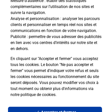
Mesure d’audience
: établir des statistiques
Le lien s'ouvre dans un nouvel onglet
complémentaires sur l’utilisation de nos sites et
Boîte aux lettres La Poste
suivre la navigation.
Prochaine collecte du courrier
vendredi
à
Analyse et personnalisation
: analyser les parcours
09h00
clients et personnaliser en temps réel nos sites et
communications en fonction de votre navigation.
36 Grande Rue
Publicité
: permettre de vous adresser des publicités
25250
Rang
en lien avec vos centres d’intérêts sur notre site et
en dehors.
Itinéraire
En cliquant sur "Accepter et fermer" vous acceptez
tous les cookies. Le bouton "Ne pas accepter et
fermer" vous permet d'indiquer votre refus et seuls
Localiser
Liste Boîtes aux lettres
Doubs
Rang
les cookies nécessaires au fonctionnement du site
seront déposés. Vous pouvez modifier vos choix à
tout moment ou obtenir plus d'informations via
notre politique de cookies
.
Plan du site
Accessibilité : partiellement conforme