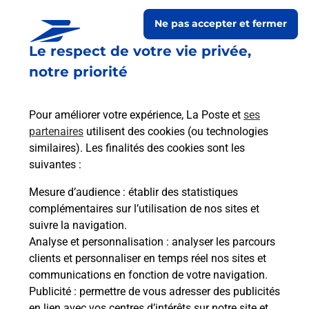
Ne pas accepter et fermer
Le respect de votre vie privée,
notre priorité
Pour améliorer votre expérience, La Poste et
ses
partenaires
utilisent des cookies (ou technologies
similaires). Les finalités des cookies sont les
Le lien s'ouvre dans un nouvel onglet
suivantes :
Boîte aux lettres La Poste
Mesure d’audience
: établir des statistiques
Prochaine collecte du courrier
vendredi
à
complémentaires sur l’utilisation de nos sites et
08h30
suivre la navigation.
Analyse et personnalisation
: analyser les parcours
1 Rue Des Ecoles
clients et personnaliser en temps réel nos sites et
25160
Oye Et Pallet
communications en fonction de votre navigation.
Publicité
: permettre de vous adresser des publicités
Itinéraire
en lien avec vos centres d’intérêts sur notre site et