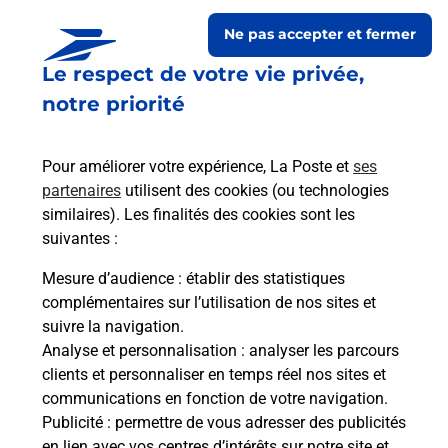
Ne pas accepter et fermer
Le respect de votre vie privée,
notre priorité
Pour améliorer votre expérience, La Poste et
ses
partenaires
utilisent des cookies (ou technologies
similaires). Les finalités des cookies sont les
Le lien s'ouvre dans un nouvel onglet
suivantes :
Boîte aux Lettres La Poste
Mesure d’audience
: établir des statistiques
Prochaine collecte du courrier
vendredi
à
complémentaires sur l’utilisation de nos sites et
08h30
suivre la navigation.
Analyse et personnalisation
: analyser les parcours
8 Rue De La Mairie
clients et personnaliser en temps réel nos sites et
25530
Orsans
communications en fonction de votre navigation.
Publicité
: permettre de vous adresser des publicités
Itinéraire
en lien avec vos centres d’intérêts sur notre site et