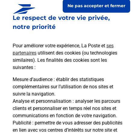
Ne pas accepter et fermer
Le respect de votre vie privée,
notre priorité
Pour améliorer votre expérience, La Poste et
ses
partenaires
utilisent des cookies (ou technologies
similaires). Les finalités des cookies sont les
suivantes :
Le lien s'ouvre dans un nouvel onglet
Boîte aux lettres La Poste
Mesure d’audience
: établir des statistiques
complémentaires sur l’utilisation de nos sites et
Prochaine collecte du courrier
samedi
à
08h00
suivre la navigation.
16 Grande Rue
Analyse et personnalisation
: analyser les parcours
25170
Noironte
clients et personnaliser en temps réel nos sites et
communications en fonction de votre navigation.
Itinéraire
Publicité
: permettre de vous adresser des publicités
en lien avec vos centres d’intérêts sur notre site et