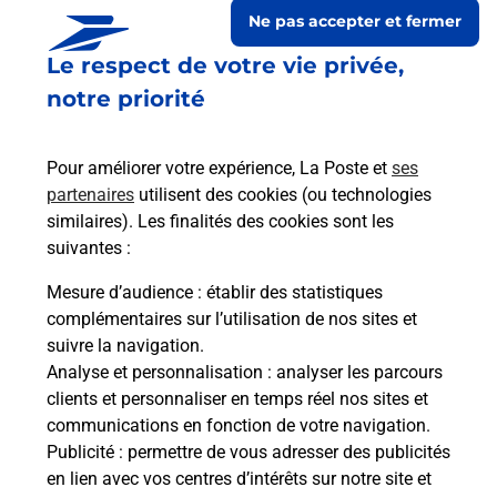
Ne pas accepter et fermer
Le respect de votre vie privée,
notre priorité
Pour améliorer votre expérience, La Poste et
ses
partenaires
utilisent des cookies (ou technologies
similaires). Les finalités des cookies sont les
suivantes :
Le lien s'ouvre dans un nouvel onglet
Boîte aux lettres La Poste
Mesure d’audience
: établir des statistiques
complémentaires sur l’utilisation de nos sites et
Collecte du courrier aujourd'hui à
08h30
suivre la navigation.
5 Rue Du Chene
Analyse et personnalisation
: analyser les parcours
25210
Mont De Laval
clients et personnaliser en temps réel nos sites et
communications en fonction de votre navigation.
Itinéraire
Publicité
: permettre de vous adresser des publicités
en lien avec vos centres d’intérêts sur notre site et