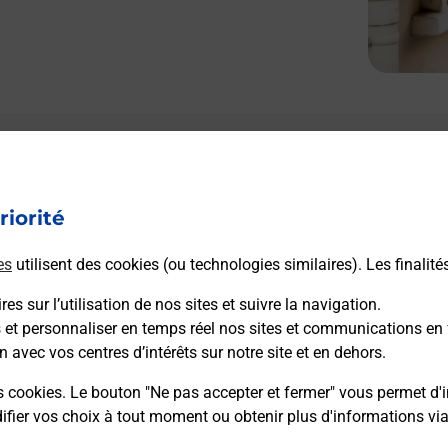
Le lien s'ouvre dans un nouvel onglet
Boîte aux lettres La Poste
riorité
Prochaine collecte du courrier
samedi
à
09h00
es
utilisent des cookies (ou technologies similaires). Les finalité
31 Grande Rue
25260
Longevelle Sur Doubs
es sur l’utilisation de nos sites et suivre la navigation.
s et personnaliser en temps réel nos sites et communications en 
n avec vos centres d’intérêts sur notre site et en dehors.
Itinéraire
s cookies. Le bouton "Ne pas accepter et fermer" vous permet d'i
fier vos choix à tout moment ou obtenir plus d'informations vi