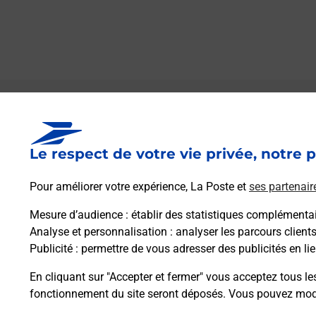
Le lien s'ouvre dans un nouvel onglet
Boîte aux lettres La Poste
Le respect de votre vie privée, notre p
Prochaine collecte du courrier
samedi
à
09h00
Pour améliorer votre expérience, La Poste et
ses partenair
73 Grande Rue
25260
Longevelle Sur Doubs
Mesure d’audience
: établir des statistiques complémentair
Analyse et personnalisation
: analyser les parcours client
Publicité
: permettre de vous adresser des publicités en lie
Itinéraire
En cliquant sur "Accepter et fermer" vous acceptez tous le
fonctionnement du site seront déposés. Vous pouvez modi