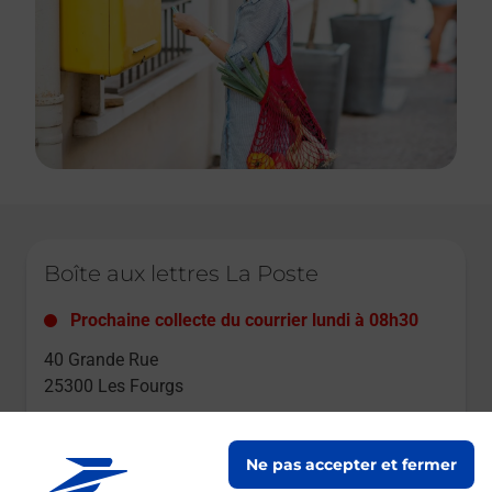
Le lien s'ouvre dans un nouvel onglet
Boîte aux lettres La Poste
Prochaine collecte du courrier
lundi
à
08h30
40 Grande Rue
25300
Les Fourgs
Itinéraire
Ne pas accepter et fermer