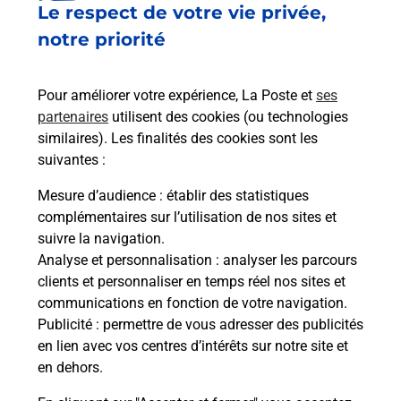
Le respect de votre vie privée,
Le lien s'ouvre dans un nouvel onglet
Boîte aux Lettres La Poste
notre priorité
Prochaine collecte du courrier
lundi
à
08h30
Pour améliorer votre expérience, La Poste et
ses
30 Rue Du Tillot
partenaires
utilisent des cookies (ou technologies
25300
Les Fourgs
similaires). Les finalités des cookies sont les
suivantes :
Itinéraire
Mesure d’audience
: établir des statistiques
complémentaires sur l’utilisation de nos sites et
Le lien s'ouvre dans un nouvel onglet
suivre la navigation.
Boîte aux Lettres La Poste
Analyse et personnalisation
: analyser les parcours
Prochaine collecte du courrier
lundi
à
08h30
clients et personnaliser en temps réel nos sites et
communications en fonction de votre navigation.
1 Les Granges Berrard
Publicité
: permettre de vous adresser des publicités
25300
Les Fourgs
en lien avec vos centres d’intérêts sur notre site et
en dehors.
Itinéraire