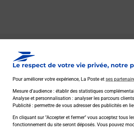
Le lien s'ouvre dans un nouvel onglet
Boîte aux lettres La Poste
Le respect de votre vie privée, notre p
Prochaine collecte du courrier
samedi
à
08h30
Pour améliorer votre expérience, La Poste et
ses partenair
12 Grande Rue
25240
Le Crouzet
Mesure d’audience
: établir des statistiques complémentair
Analyse et personnalisation
: analyser les parcours client
Publicité
: permettre de vous adresser des publicités en lie
Itinéraire
En cliquant sur "Accepter et fermer" vous acceptez tous le
fonctionnement du site seront déposés. Vous pouvez modi