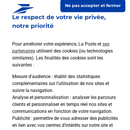
Ne pas accepter et fermer
Le respect de votre vie privée,
notre priorité
Pour améliorer votre expérience, La Poste et
ses
partenaires
utilisent des cookies (ou technologies
similaires). Les finalités des cookies sont les
suivantes :
Le lien s'ouvre dans un nouvel onglet
Boîte aux lettres La Poste
Mesure d’audience
: établir des statistiques
complémentaires sur l’utilisation de nos sites et
Collecte du courrier aujourd'hui à
08h00
suivre la navigation.
1 Rue De Saint Vit
Analyse et personnalisation
: analyser les parcours
25170
Lavernay
clients et personnaliser en temps réel nos sites et
communications en fonction de votre navigation.
Itinéraire
Publicité
: permettre de vous adresser des publicités
en lien avec vos centres d’intérêts sur notre site et