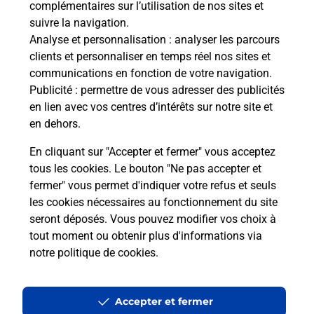
complémentaires sur l’utilisation de nos sites et
Le lien s'ouvre dans un nouvel onglet
suivre la navigation.
Boîte aux lettres La Poste
Analyse et personnalisation
: analyser les parcours
Prochaine collecte du courrier
lundi
à
09h00
clients et personnaliser en temps réel nos sites et
communications en fonction de votre navigation.
19 Rue Du Doubs
Publicité
: permettre de vous adresser des publicités
25250
La Pretiere
en lien avec vos centres d’intérêts sur notre site et
en dehors.
Itinéraire
En cliquant sur "Accepter et fermer" vous acceptez
tous les cookies. Le bouton "Ne pas accepter et
fermer" vous permet d'indiquer votre refus et seuls
Localiser
Liste Boîtes aux lettres
Doubs
La Pretiere
les cookies nécessaires au fonctionnement du site
seront déposés. Vous pouvez modifier vos choix à
tout moment ou obtenir plus d'informations via
notre politique de cookies
.
Plan du site
Accessibilité : partiellement conforme
Accepter et fermer