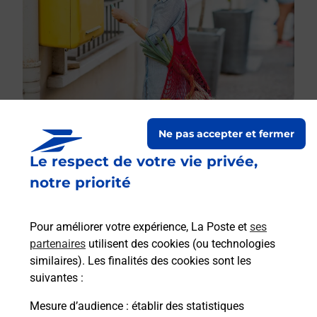
Ne pas accepter et fermer
Le respect de votre vie privée,
Le lien s'ouvre dans un nouvel onglet
Boîte aux lettres La Poste
notre priorité
Prochaine collecte du courrier
lundi
à
09h00
Pour améliorer votre expérience, La Poste et
ses
10 Rue Du Doubs
partenaires
utilisent des cookies (ou technologies
25250
La Pretiere
similaires). Les finalités des cookies sont les
suivantes :
Itinéraire
Mesure d’audience
: établir des statistiques