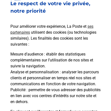
Le respect de votre vie privée,
Le lien s'ouvre dans un nouvel onglet
Boîte aux lettres La Poste
notre priorité
Collecte du courrier aujourd'hui à
08h30
Pour améliorer votre expérience, La Poste et
ses
15 Le Frambourg
partenaires
utilisent des cookies (ou technologies
25300
La Cluse Et Mijoux
similaires). Les finalités des cookies sont les
suivantes :
Itinéraire
Mesure d’audience
: établir des statistiques
complémentaires sur l’utilisation de nos sites et
Le lien s'ouvre dans un nouvel onglet
suivre la navigation.
Boîte aux lettres La Poste
Analyse et personnalisation
: analyser les parcours
Collecte du courrier aujourd'hui à
08h30
clients et personnaliser en temps réel nos sites et
communications en fonction de votre navigation.
1 Les Gauffres Dessous
Publicité
: permettre de vous adresser des publicités
25300
La Cluse Et Mijoux
en lien avec vos centres d’intérêts sur notre site et
en dehors.
Itinéraire