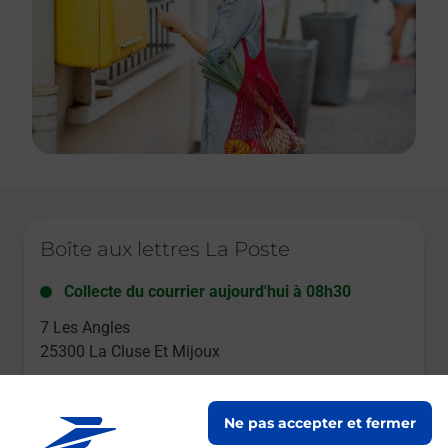
Le lien s'ouvre dans un nouvel onglet
Boîte aux lettres La Poste
Collecte du courrier aujourd'hui à
08h30
7 Les Angles
25300
La Cluse Et Mijoux
Itinéraire
Ne pas accepter et fermer