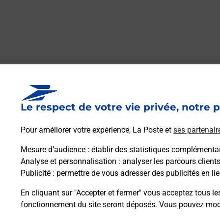
Le lien s'ouvre dans un nouvel onglet
Boîte aux lettres La Poste
Le respect de votre vie privée, notre p
Collecte du courrier aujourd'hui à
08h00
8 Rue Principale
Pour améliorer votre expérience, La Poste et
ses partenair
25340
L Hopital Saint Lieffroy
Mesure d’audience
: établir des statistiques complémentair
Analyse et personnalisation
: analyser les parcours client
Itinéraire
Publicité
: permettre de vous adresser des publicités en lie
En cliquant sur "Accepter et fermer" vous acceptez tous le
fonctionnement du site seront déposés. Vous pouvez modi