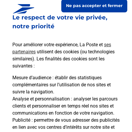
Ne pas accepter et fermer
Le respect de votre vie privée,
notre priorité
Pour améliorer votre expérience, La Poste et
ses
partenaires
utilisent des cookies (ou technologies
similaires). Les finalités des cookies sont les
suivantes :
Le lien s'ouvre dans un nouvel onglet
Boîte aux lettres La Poste
Mesure d’audience
: établir des statistiques
complémentaires sur l’utilisation de nos sites et
Collecte du courrier aujourd'hui à
08h00
suivre la navigation.
2 Rue De Baume Les Dames
Analyse et personnalisation
: analyser les parcours
25110
Grosbois
clients et personnaliser en temps réel nos sites et
communications en fonction de votre navigation.
Itinéraire
Publicité
: permettre de vous adresser des publicités
en lien avec vos centres d’intérêts sur notre site et