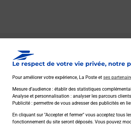
Le lien s'ouvre dans un nouvel onglet
Boîte aux lettres La Poste
Le respect de votre vie privée, notre p
Prochaine collecte du courrier
lundi
à
08h00
3 Rue De La Fromagerie
Pour améliorer votre expérience, La Poste et
ses partenair
25440
Goux Sous Landet
Mesure d’audience
: établir des statistiques complémentair
Analyse et personnalisation
: analyser les parcours client
Itinéraire
Publicité
: permettre de vous adresser des publicités en lie
En cliquant sur "Accepter et fermer" vous acceptez tous le
fonctionnement du site seront déposés. Vous pouvez modi