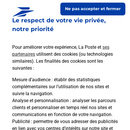
Ne pas accepter et fermer
Le respect de votre vie privée,
notre priorité
Pour améliorer votre expérience, La Poste et
ses
partenaires
utilisent des cookies (ou technologies
similaires). Les finalités des cookies sont les
Le lien s'ouvre dans un nouvel onglet
suivantes :
Boîte aux lettres La Poste
Mesure d’audience
: établir des statistiques
Prochaine collecte du courrier
lundi
à
08h30
complémentaires sur l’utilisation de nos sites et
suivre la navigation.
1 Place Francois Joubert
Analyse et personnalisation
: analyser les parcours
25140
Fournet Blancheroche
clients et personnaliser en temps réel nos sites et
communications en fonction de votre navigation.
Itinéraire
Publicité
: permettre de vous adresser des publicités
en lien avec vos centres d’intérêts sur notre site et