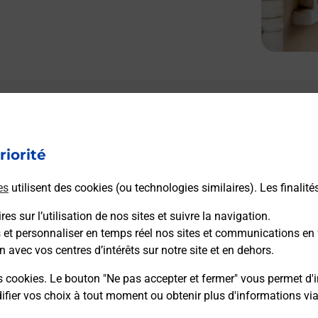
Le lien s'ouvre dans un nouvel onglet
Boîte aux lettres La Poste
riorité
Prochaine collecte du courrier
lundi
à
08h30
9 Place De La Mairie
es
utilisent des cookies (ou technologies similaires). Les finalité
25440
Fourg
es sur l’utilisation de nos sites et suivre la navigation.
s et personnaliser en temps réel nos sites et communications en 
Itinéraire
n avec vos centres d’intérêts sur notre site et en dehors.
s cookies. Le bouton "Ne pas accepter et fermer" vous permet d'i
fier vos choix à tout moment ou obtenir plus d'informations vi