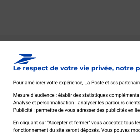
Le lien s'ouvre dans un nouvel onglet
Boîte aux lettres La Poste
Le respect de votre vie privée, notre p
Prochaine collecte du courrier
lundi
à
08h30
7 Le Preprost
Pour améliorer votre expérience, La Poste et
ses partenair
25440
Fourg
Mesure d’audience
: établir des statistiques complémentair
Analyse et personnalisation
: analyser les parcours client
Itinéraire
Publicité
: permettre de vous adresser des publicités en lie
En cliquant sur "Accepter et fermer" vous acceptez tous le
fonctionnement du site seront déposés. Vous pouvez modi