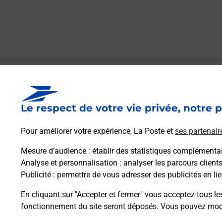
Le lien s'ouvre dans un nouvel onglet
Boîte aux lettres La Poste
Le respect de votre vie privée, notre p
Collecte du courrier aujourd'hui à
08h00
Rue Du Chateau D Eau
Pour améliorer votre expérience, La Poste et
ses partenair
25340
Fontenelle Montby
Mesure d’audience
: établir des statistiques complémentair
Analyse et personnalisation
: analyser les parcours client
Itinéraire
Publicité
: permettre de vous adresser des publicités en lie
En cliquant sur "Accepter et fermer" vous acceptez tous le
fonctionnement du site seront déposés. Vous pouvez modi