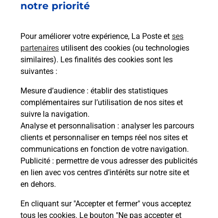
08h30
notre priorité
9 Rue Alphonse Delacroix
25330
Eternoz Vallee Du Lison
Pour améliorer votre expérience, La Poste et
ses
partenaires
utilisent des cookies (ou technologies
Itinéraire
similaires). Les finalités des cookies sont les
suivantes :
Le lien s'ouvre dans un nouvel onglet
Mesure d’audience
: établir des statistiques
Boîte aux lettres La Poste
complémentaires sur l’utilisation de nos sites et
suivre la navigation.
Prochaine collecte du courrier
vendredi
à
Analyse et personnalisation
: analyser les parcours
08h30
clients et personnaliser en temps réel nos sites et
11 Rue Du Closey
communications en fonction de votre navigation.
25330
Eternoz Vallee Du Lison
Publicité
: permettre de vous adresser des publicités
en lien avec vos centres d’intérêts sur notre site et
Itinéraire
en dehors.
En cliquant sur "Accepter et fermer" vous acceptez
tous les cookies. Le bouton "Ne pas accepter et