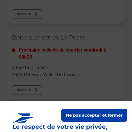
Itinéraire
Le lien s'ouvre dans un nouvel onglet
Boîte aux lettres La Poste
Prochaine collecte du courrier
vendredi
à
08h30
2 Rue De L Eglise
25330
Eternoz Vallee Du Lison
Itinéraire
Le lien s'ouvre dans un nouvel onglet
Boîte aux lettres La Poste
Ne pas accepter et fermer
Le respect de votre vie privée,
Prochaine collecte du courrier
vendredi
à